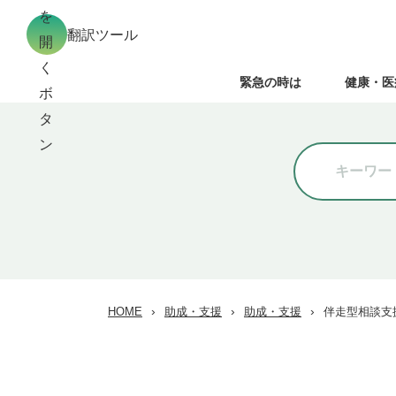
翻訳ツール
緊急の時は
健康・医
›
›
›
HOME
助成・支援
助成・支援
伴走型相談支