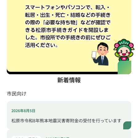
市政
スポーツ
松原市移住促進サイト
おくさま印スケボーパーク
新着情報
市民向け
2026年8月5日
松原市令和8年熊本地震災害寄附金の受付を行っています